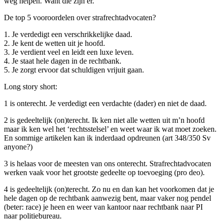
weg helpen. Want die zijn er.
De top 5 vooroordelen over strafrechtadvocaten?
1. Je verdedigt een verschrikkelijke daad.
2. Je kent de wetten uit je hoofd.
3. Je verdient veel en leidt een luxe leven.
4. Je staat hele dagen in de rechtbank.
5. Je zorgt ervoor dat schuldigen vrijuit gaan.
Long story short:
1 is onterecht. Je verdedigt een verdachte (dader) en niet de daad.
2 is gedeeltelijk (on)terecht. Ik ken niet alle wetten uit m’n hoofd
maar ik ken wel het ‘rechtsstelsel’ en weet waar ik wat moet zoeken.
En sommige artikelen kan ik inderdaad opdreunen (art 348/350 Sv
anyone?)
3 is helaas voor de meesten van ons onterecht. Strafrechtadvocaten
werken vaak voor het grootste gedeelte op toevoeging (pro deo).
4 is gedeeltelijk (on)terecht. Zo nu en dan kan het voorkomen dat je
hele dagen op de rechtbank aanwezig bent, maar vaker nog pendel
(beter: race) je heen en weer van kantoor naar rechtbank naar PI
naar politiebureau.