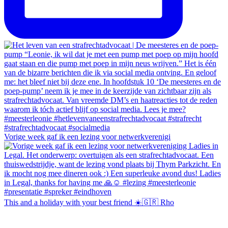
Vorige week gaf ik een lezing voor netwerkverenigi
This and a holiday with your best friend ☀️🇬🇷 Rho