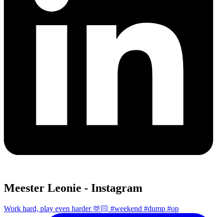
Meester Leonie - Instagram
Work hard, play even harder 🫶🏻 #weekend #dump #op