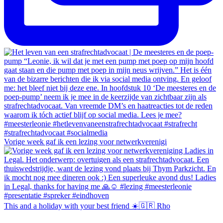
Vorige week gaf ik een lezing voor netwerkverenigi
This and a holiday with your best friend ☀️🇬🇷 Rho