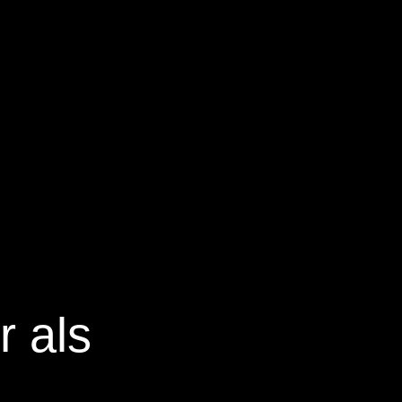
r als
n