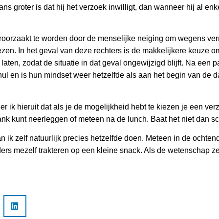
ns groter is dat hij het verzoek inwilligt, dan wanneer hij al en
roorzaakt te worden door de menselijke neiging om wegens ve
iezen. In het geval van deze rechters is de makkelijkere keuze 
laten, zodat de situatie in dat geval ongewijzigd blijft. Na een
nul en is hun mindset weer hetzelfde als aan het begin van de dag
r ik hieruit dat als je de mogelijkheid hebt te kiezen je een ver
ank kunt neerleggen of meteen na de lunch. Baat het niet dan sc
n ik zelf natuurlijk precies hetzelfde doen. Meteen in de ochten
rs mezelf trakteren op een kleine snack. Als de wetenschap ze