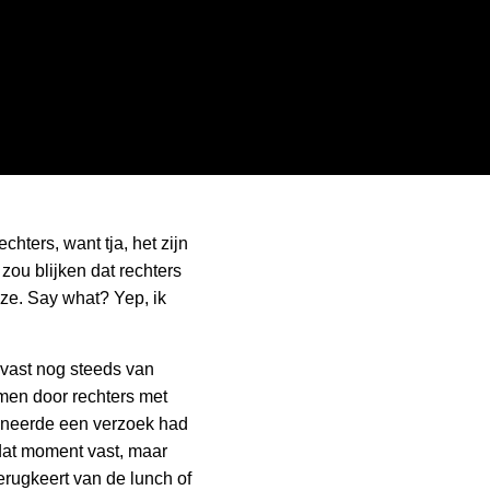
hters, want tja, het zijn
zou blijken dat rechters
ze. Say what? Yep, ik
vast nog steeds van
men door rechters met
tineerde een verzoek had
 dat moment vast, maar
erugkeert van de lunch of