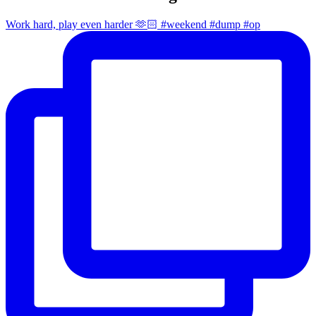
Work hard, play even harder 🫶🏻 #weekend #dump #op