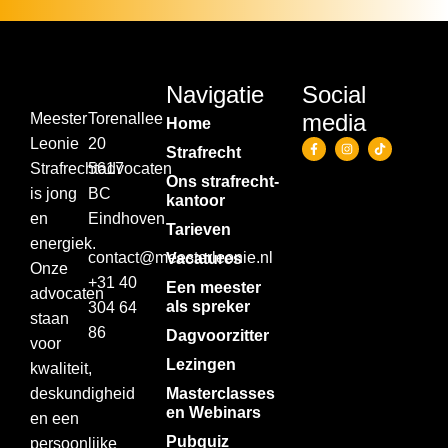
Navigatie
Social
media
Meester
Torenallee
Home
Leonie
20
Strafrecht
Strafrechtadvocaten
5617
Ons strafrecht­
is jong
BC
kantoor
en
Eindhoven
Tarieven
energiek.
contact@meesterleonie.nl
Vacatures
Onze
+31 40
Een meester
advocaten
als spreker
304 64
staan
86
Dagvoorzitter
voor
Lezingen
kwaliteit,
deskundigheid
Masterclasses
en Webinars
en een
Pubquiz
persoonlijke