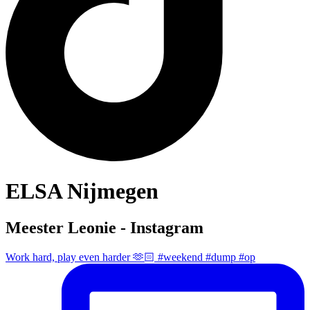
ELSA Nijmegen
Meester Leonie - Instagram
Work hard, play even harder 🫶🏻 #weekend #dump #op