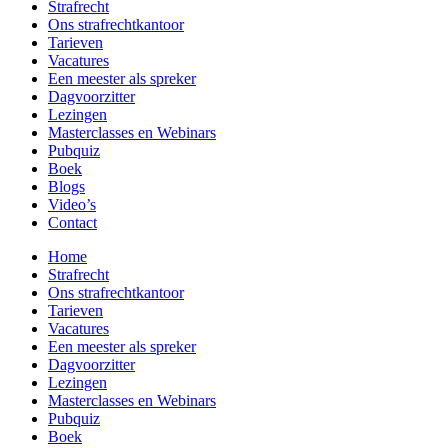
Strafrecht
Ons strafrecht­kantoor
Tarieven
Vacatures
Een meester als spreker
Dagvoorzitter
Lezingen
Masterclasses en Webinars
Pubquiz
Boek
Blogs
Video’s
Contact
Home
Strafrecht
Ons strafrecht­kantoor
Tarieven
Vacatures
Een meester als spreker
Dagvoorzitter
Lezingen
Masterclasses en Webinars
Pubquiz
Boek