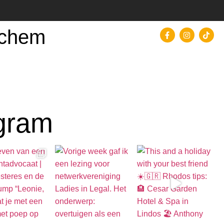
nchem
agram