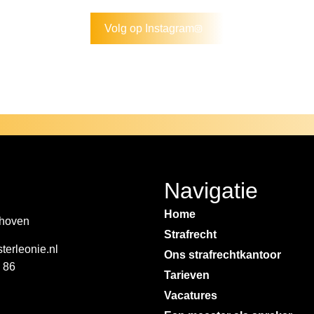
Volg op Instagram
Navigatie
Home
hoven
Strafrecht
erleonie.nl
Ons strafrecht­kantoor
 86
Tarieven
Vacatures