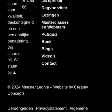
als spreker
304 64
staan
86
Dagvoorzitter
voor
Lezingen
kwaliteit,
deskundigheid
Masterclasses
en Webinars
en een
Pubquiz
persoonlijke
benadering.
Boek
Wij
Blogs
staan u
Video’s
bij. Wij
Contact
staan
bij u.
© 2024 Meester Leonie – Website by
Creamy
Concepts
Derdengelden
Privacystatement
Algemene