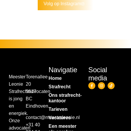
Volg op Instagram
Navigatie
Social
media
Meester
Torenallee
Home
Leonie
20
Strafrecht
Strafrechtadvocaten
5617
Ons strafrecht­
is jong
BC
kantoor
en
Eindhoven
Tarieven
energiek.
contact@meesterleonie.nl
Vacatures
Onze
+31 40
Een meester
advocaten