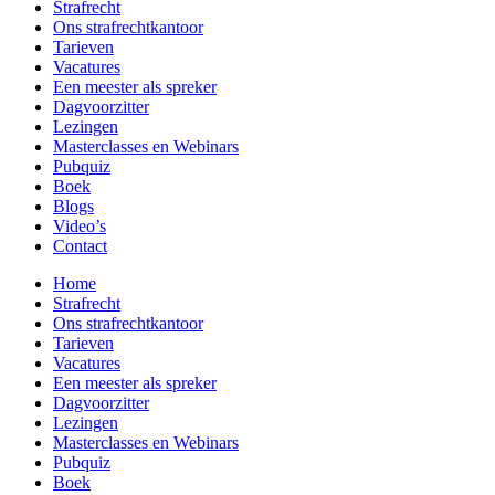
Strafrecht
Ons strafrecht­kantoor
Tarieven
Vacatures
Een meester als spreker
Dagvoorzitter
Lezingen
Masterclasses en Webinars
Pubquiz
Boek
Blogs
Video’s
Contact
Home
Strafrecht
Ons strafrecht­kantoor
Tarieven
Vacatures
Een meester als spreker
Dagvoorzitter
Lezingen
Masterclasses en Webinars
Pubquiz
Boek