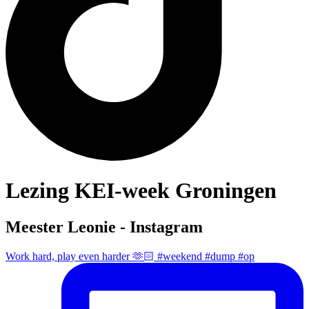
Lezing KEI-week Groningen
Meester Leonie - Instagram
Work hard, play even harder 🫶🏻 #weekend #dump #op