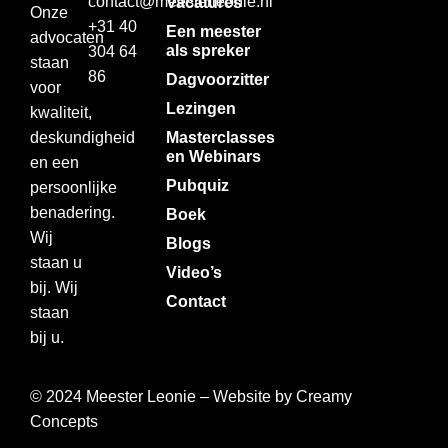
contact@meesterleonie.nl
Vacatures
Onze
+31 40
Een meester
advocaten
als spreker
304 64
staan
86
Dagvoorzitter
voor
Lezingen
kwaliteit,
deskundigheid
Masterclasses
en Webinars
en een
Pubquiz
persoonlijke
benadering.
Boek
Wij
Blogs
staan u
Video’s
bij. Wij
Contact
staan
bij u.
© 2024 Meester Leonie – Website by
Creamy
Concepts