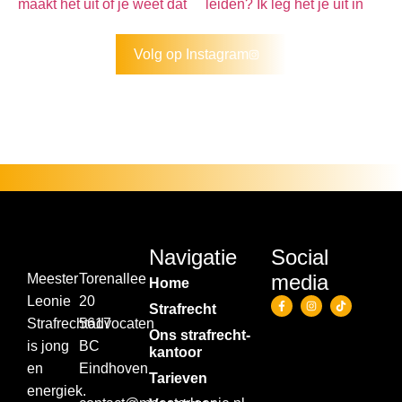
Volg op Instagram
Navigatie
Social
media
Meester
Torenallee
Home
Leonie
20
Strafrecht
Strafrechtadvocaten
5617
Ons strafrecht­
is jong
BC
kantoor
en
Eindhoven
Tarieven
energiek.