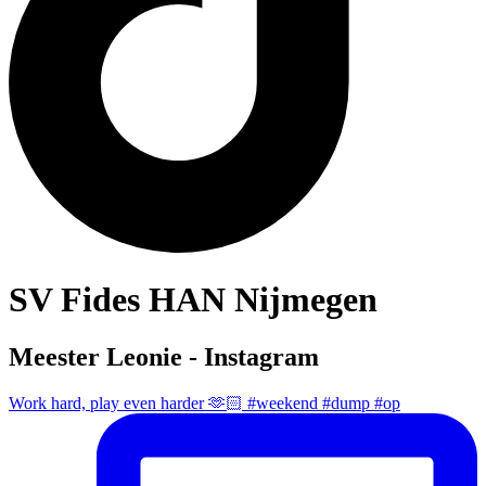
SV Fides HAN Nijmegen
Meester Leonie - Instagram
Work hard, play even harder 🫶🏻 #weekend #dump #op