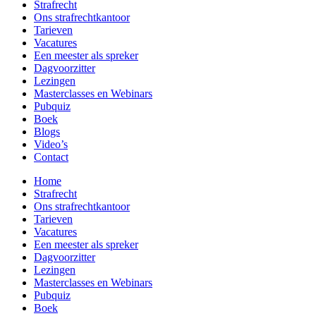
Strafrecht
Ons strafrecht­kantoor
Tarieven
Vacatures
Een meester als spreker
Dagvoorzitter
Lezingen
Masterclasses en Webinars
Pubquiz
Boek
Blogs
Video’s
Contact
Home
Strafrecht
Ons strafrecht­kantoor
Tarieven
Vacatures
Een meester als spreker
Dagvoorzitter
Lezingen
Masterclasses en Webinars
Pubquiz
Boek