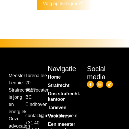
Volg op Instagram
Navigatie
Social
media
Meester
Torenallee
Home
Leonie
20
Strafrecht
Strafrechtadvocaten
5617
Ons strafrecht­
is jong
BC
kantoor
en
Eindhoven
Tarieven
energiek.
contact@meesterleonie.nl
Vacatures
Onze
+31 40
Een meester
advocaten