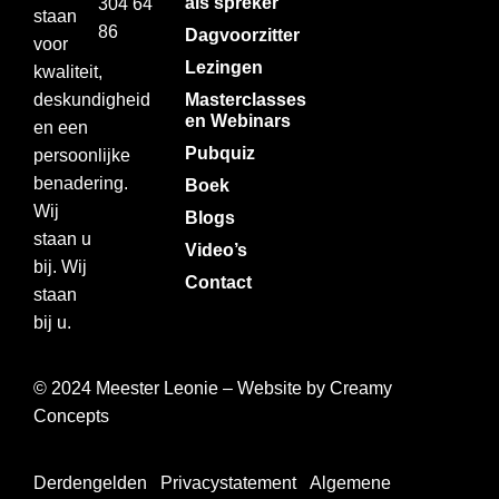
als spreker
304 64
staan
86
Dagvoorzitter
voor
Lezingen
kwaliteit,
deskundigheid
Masterclasses
en Webinars
en een
Pubquiz
persoonlijke
benadering.
Boek
Wij
Blogs
staan u
Video’s
bij. Wij
Contact
staan
bij u.
© 2024 Meester Leonie – Website by
Creamy
Concepts
Derdengelden
Privacystatement
Algemene