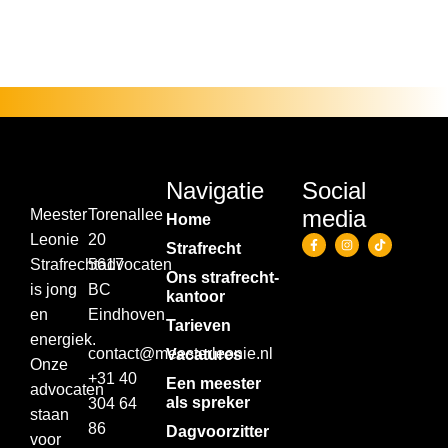
Navigatie
Social
media
Meester
Torenallee
Home
Leonie
20
Strafrecht
Strafrechtadvocaten
5617
Ons strafrecht­
is jong
BC
kantoor
en
Eindhoven
Tarieven
energiek.
contact@meesterleonie.nl
Vacatures
Onze
+31 40
Een meester
advocaten
als spreker
304 64
staan
86
Dagvoorzitter
voor