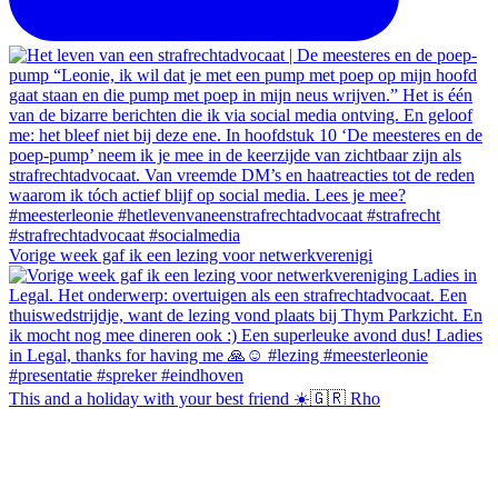
Vorige week gaf ik een lezing voor netwerkverenigi
This and a holiday with your best friend ☀️🇬🇷 Rho