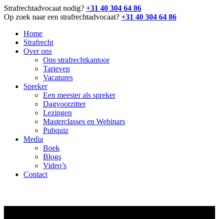
Ga
Strafrechtadvocaat nodig?
+31 40 304 64 86
naar
Op zoek naar een strafrechtadvocaat?
+31 40 304 64 86
de
Home
inhoud
Strafrecht
Over ons
Ons strafrechtkantoor
Tarieven
Vacatures
Spreker
Een meester als spreker
Dagvoorzitter
Lezingen
Masterclasses en Webinars
Pubquiz
Media
Boek
Blogs
Video’s
Contact