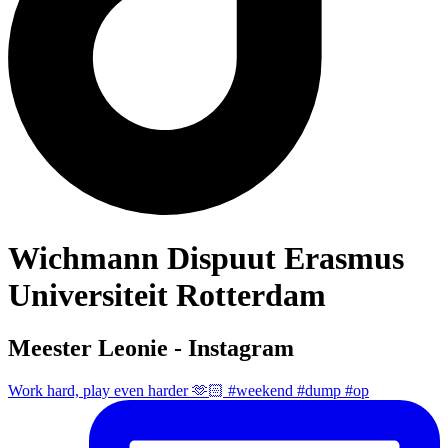
Wichmann Dispuut Erasmus
Universiteit Rotterdam
Meester Leonie - Instagram
Work hard, play even harder 🫶🏻 #weekend #dump #op