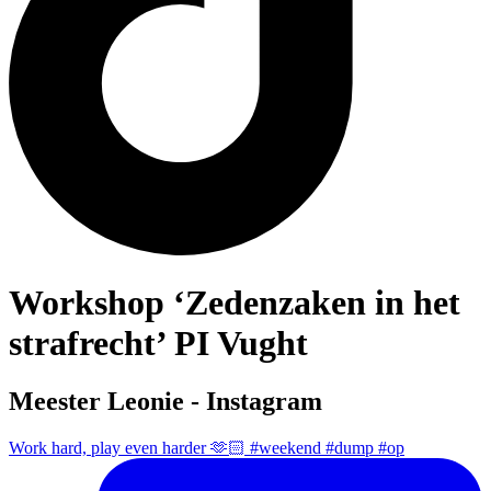
Workshop ‘Zedenzaken in het
strafrecht’ PI Vught
Meester Leonie - Instagram
Work hard, play even harder 🫶🏻 #weekend #dump #op