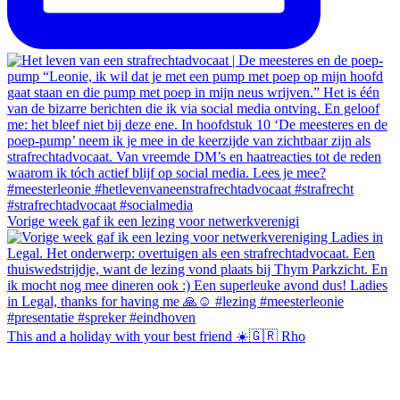
Vorige week gaf ik een lezing voor netwerkverenigi
This and a holiday with your best friend ☀️🇬🇷 Rho