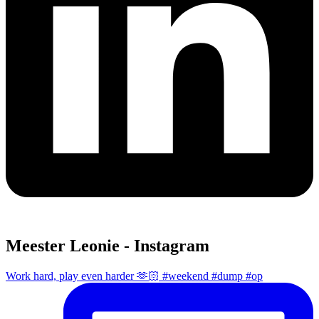
Meester Leonie - Instagram
Work hard, play even harder 🫶🏻 #weekend #dump #op