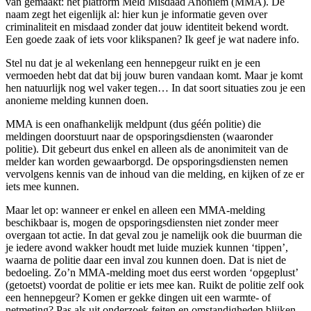
van gemaakt: het platform Meld Misdaad Anoniem (MMA). De
naam zegt het eigenlijk al: hier kun je informatie geven over
criminaliteit en misdaad zonder dat jouw identiteit bekend wordt.
Een goede zaak of iets voor klikspanen? Ik geef je wat nadere info.
Stel nu dat je al wekenlang een hennepgeur ruikt en je een
vermoeden hebt dat dat bij jouw buren vandaan komt. Maar je komt
hen natuurlijk nog wel vaker tegen… In dat soort situaties zou je een
anonieme melding kunnen doen.
MMA is een onafhankelijk meldpunt (dus géén politie) die
meldingen doorstuurt naar de opsporingsdiensten (waaronder
politie). Dit gebeurt dus enkel en alleen als de anonimiteit van de
melder kan worden gewaarborgd. De opsporingsdiensten nemen
vervolgens kennis van de inhoud van die melding, en kijken of ze er
iets mee kunnen.
Maar let op: wanneer er enkel en alleen een MMA-melding
beschikbaar is, mogen de opsporingsdiensten niet zonder meer
overgaan tot actie. In dat geval zou je namelijk ook die buurman die
je iedere avond wakker houdt met luide muziek kunnen ‘tippen’,
waarna de politie daar een inval zou kunnen doen. Dat is niet de
bedoeling. Zo’n MMA-melding moet dus eerst worden ‘opgeplust’
(getoetst) voordat de politie er iets mee kan. Ruikt de politie zelf ook
een hennepgeur? Komen er gekke dingen uit een warmte- of
netmeting? Pas als uit onderzoek feiten en omstandigheden blijken