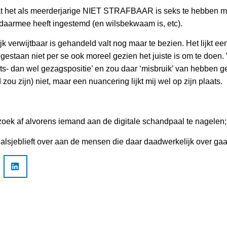
at het als meerderjarige NIET STRAFBAAR is seks te hebben m
 daarmee heeft ingestemd (en wilsbekwaam is, etc).
lijk verwijtbaar is gehandeld valt nog maar te bezien. Het lijkt e
oegestaan niet per se ook moreel gezien het juiste is om te doe
s- dan wel gezagspositie’ en zou daar ‘misbruik’ van hebben 
d zou zijn) niet, maar een nuancering lijkt mij wel op zijn plaats.
zoek af alvorens iemand aan de digitale schandpaal te nagelen;
n alsjeblieft over aan de mensen die daar daadwerkelijk over gaa