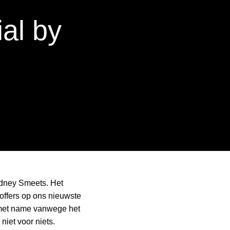
al by
idney Smeets. Het
toffers op ons nieuwste
, met name vanwege het
niet voor niets.