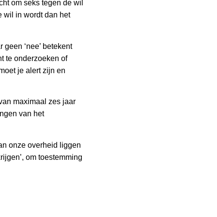
cht om seks tegen de wil
 wil in wordt dan het
aar geen ‘nee’ betekent
cht te onderzoeken of
oet je alert zijn en
f van maximaal zes jaar
ingen van het
van onze overheid liggen
krijgen’, om toestemming