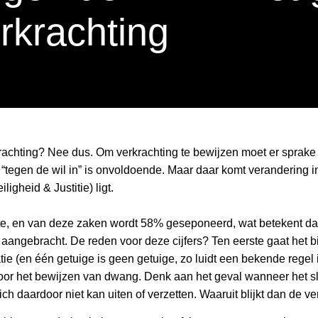
rkrachting
rachting? Nee dus. Om verkrachting te bewijzen moet er sprake 
“tegen de wil in” is onvoldoende. Maar daar komt verandering in
igheid & Justitie) ligt.
te, en van deze zaken wordt 58% geseponeerd, wat betekent dat
 aangebracht. De reden voor deze cijfers? Ten eerste gaat het bi
e (en één getuige is geen getuige, zo luidt een bekende regel in
voor het bewijzen van dwang. Denk aan het geval wanneer het sla
en zich daardoor niet kan uiten of verzetten. Waaruit blijkt dan de 