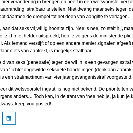
 hier verandering in brengen en heeft in een wetsvoorstel verzo
 aanranding, strafbaar te stellen. Niet dwang maar seks tegen de
oopt daarmee de drempel tot het doen van aangifte te verlagen.
, aan dat seks vrijwillig hoort te zijn. Nee is nee, zo stelt hij, m
er zich niet helder uitspreekt, heb je volgens de minister de pli
. Als iemand verstijft of op een andere manier signalen afgeeft m
aar niets van aantrekt, is mogelijk strafbaar.
eid van seks (penetratie) tegen de wil in is een gevangenisstra
l van ‘lichte’ ongewilde seksuele handelingen (denk aan aanrak
is een strafmaximum van vier jaar gevangenisstraf voorgesteld.
er dit wetsvoorstel ingaat, is nog niet bekend. De prioriteiten 
rgens anders… Toch kan, in de trant van ‘nee heb je, ja kun je 
always: keep you posted!