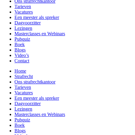
Ons strafrecht­kantoor
Tarieven
Vacatures
Een meester als spreker
Dagvoorzitter
Lezingen
Masterclasses en Webinars
Pubquiz
Boek
Blogs
Video’s
Contact
Home
Strafrecht
Ons strafrecht­kantoor
Tarieven
Vacatures
Een meester als spreker
Dagvoorzitter
Lezingen
Masterclasses en Webinars
Pubquiz
Boek
Blogs