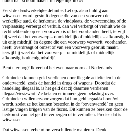
houdt dat ‘schoonmaken’ nu eigenlijk in?🧼
Eerst de daadwerkelijke definitie. Let op: als schuldig aan
witwassen wordt gestraft degene die van een voorwerp de
werkelijke aard, de herkomst, de vindplaats, de vervreemding of de
verplaatsing verbergt of verhult, dan wel verbergt of verhult wie de
rechthebbende op een voorwerp is of het voorhanden heeft, terwijl
hij weet dat het voorwerp – onmiddellijk of middellijk – afkomstig is
uit enig misdrijf, én degene die een voorwerp verwerft, voorhanden
heeft, overdraagt of omzet of van een voorwerp gebruik maakt,
terwijl hij weet dat het voorwerp – onmiddellijk of middellijk –
afkomstig is uit enig misdrijf.
Bent u er nog? Ik vertaal het even naar normaal Nederlands.
Criminelen kunnen geld verdienen door illegale activiteiten in de
onderwereld, zoals de handel in drugs of wapens. Doordat de
handeling illegaal is, is het geld dat zij daarmee verdienen
illegaal/vies/zwart. Ze betalen er immers geen belasting over.
Criminelen willen ervoor zorgen dat hun geld legaal/schoon/wit
wordt, zodat ze het kunnen besteden in de ‘bovenwereld’ en geen
lastige vragen krijgen van de fiscus. Dit kunnen ze bereiken door de
herkomst van het geld te verbergen of te verhullen. Precies dat is
witwassen.
Dat witwassen gebeurt op verschillende manieren. Denk