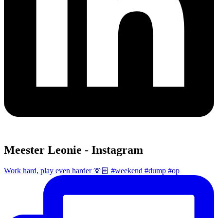
Meester Leonie - Instagram
Work hard, play even harder 🫶🏻 #weekend #dump #op