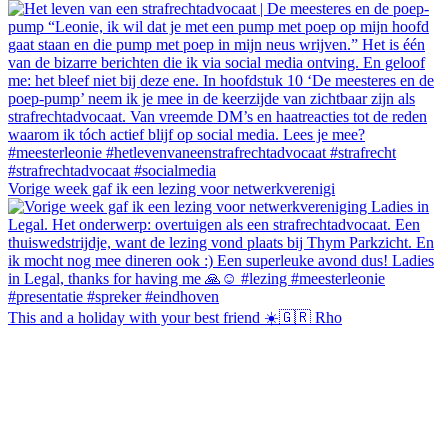
Vorige week gaf ik een lezing voor netwerkverenigi
This and a holiday with your best friend ☀️🇬🇷 Rho